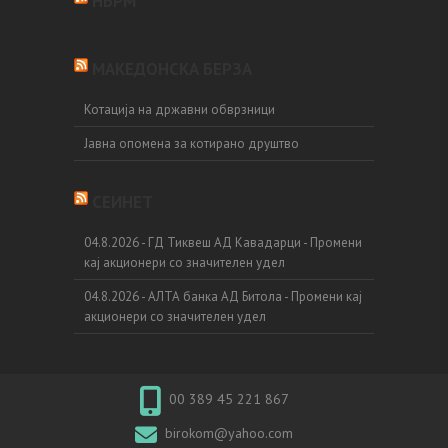
НБРМ
МАКЕДОНСКА БЕРЗА
Котација на државни обврзници
Јавна опомена за котирано друштво
СЕИНЕТ
04.8.2026 - ГД Тиквеш АД Кавадарци - Промени
кај акционери со значителен удел
04.8.2026 - АЛТА банка АД Битола - Промени кај
акционери со значителен удел
00 389 45 221 867
birokom@yahoo.com