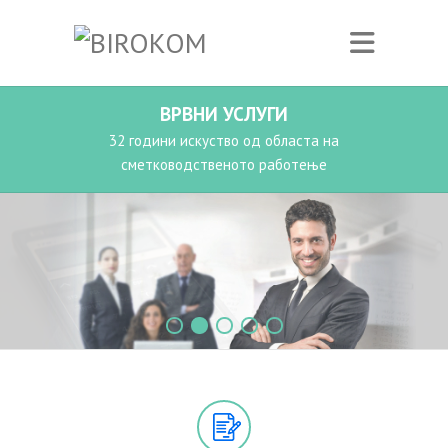
ВРВНИ УСЛУГИ
32 години искуство од областа на
сметководственото работење
1
2
3
4
5