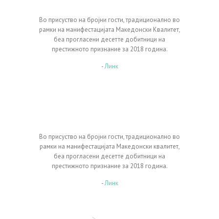
Во присуство на брojни гости, традиционално во
рамки на манифестацијата Македонски Квалитет,
беа прогласени десетте добитници на
престижното признание за 2018 година.
-
Линк
Во присуство на бројни гости, традиционално во
рамки на манифестацијата Македонски квалитет,
беа прогласени десетте добитници на
престижното признание за 2018 година.
-
Линк