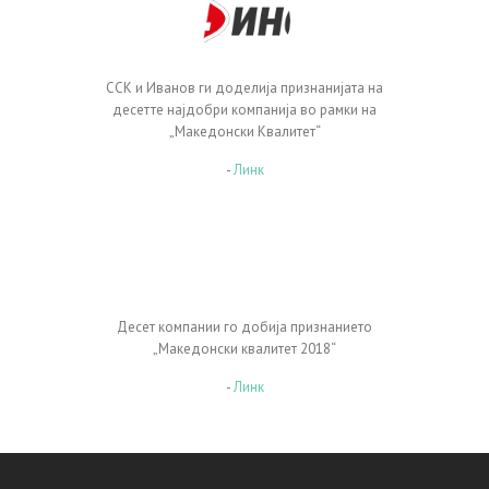
ССК и Иванов ги доделија признанијата на
десетте најдобри компанија во рамки на
„Македонски Квалитет“
-
Линк
Десет компании го добија признанието
„Македонски квалитет 2018“
-
Линк