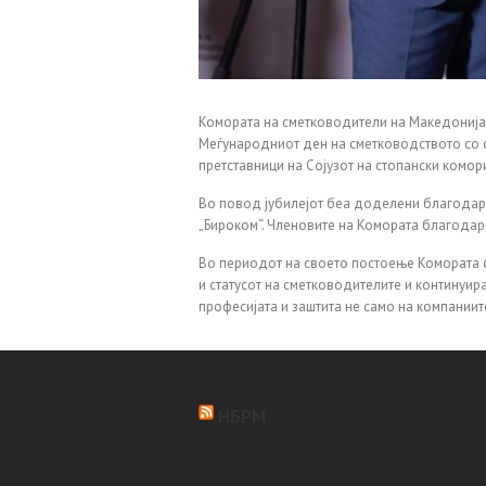
Комората на сметководители на Македонија 
Меѓународниот ден на сметководството со с
претставници на Сојузот на стопански комо
Во повод јубилејот беа доделени благодарн
„Бироком“. Членовите на Комората благодар
Во периодот на своето постоење Комората с
и статусот на сметководителите и континуи
професијата и заштита не само на компаниите
НБРМ