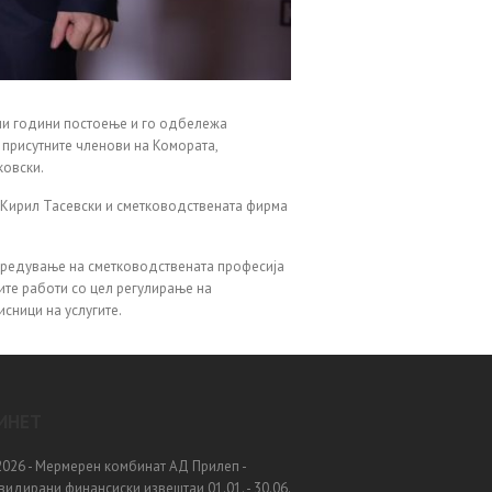
ини години постоење и го одбележа
присутните членови на Комората,
ковски.
 Кирил Тасевски и сметководствената фирма
апредување на сметководствената професија
ите работи со цел регулирање на
исници на услугите.
ИНЕТ
.2026 - Мермерен комбинат АД Прилеп -
идирани финансиски извештаи 01.01. - 30.06.