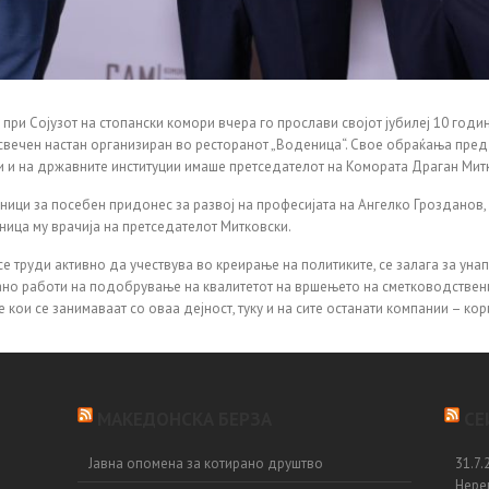
при Сојузот на стопански комори вчера го прослави својот јубилеј 10 год
вечен настан организиран во ресторанот „Воденица“. Свое обраќања пред 
ри и на државните институции имаше претседателот на Комората Драган Мит
ици за посебен придонес за развој на професијата на Ангелко Грозданов,
ница му врачија на претседателот Митковски.
е труди активно да учествува во креирање на политиките, се залага за ун
рано работи на подобрување на квалитетот на вршењето на сметководствен
 кои се занимаваат со оваа дејност, туку и на сите останати компании – кор
МАКЕДОНСКА БЕРЗА
СЕ
Јавна опомена за котирано друштво
31.7
Нерев