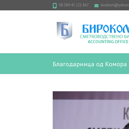
00 389 45 221 867
birokom@yahoo
Благодарница од Комора 