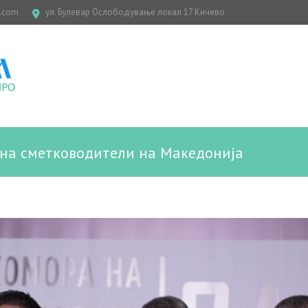
.com
ул. Булевар Ослободување локал 17 Кичево
на сметководители на Македонија